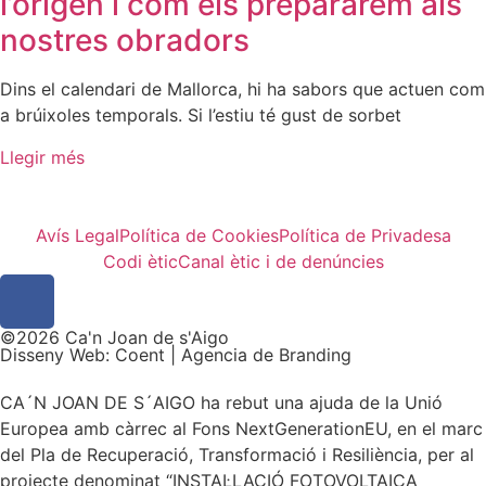
l’origen i com els prepararem als
nostres obradors
Dins el calendari de Mallorca, hi ha sabors que actuen com
a brúixoles temporals. Si l’estiu té gust de sorbet
Llegir més
Avís Legal
Política de Cookies
Política de Privadesa
Codi ètic
Canal ètic i de denúncies
©2026 Ca'n Joan de s'Aigo
Disseny Web: Coent | Agencia de Branding
CA´N JOAN DE S´AIGO ha rebut una ajuda de la Unió
Europea amb càrrec al Fons NextGenerationEU, en el marc
del Pla de Recuperació, Transformació i Resiliència, per al
projecte denominat “INSTAL·LACIÓ FOTOVOLTAICA