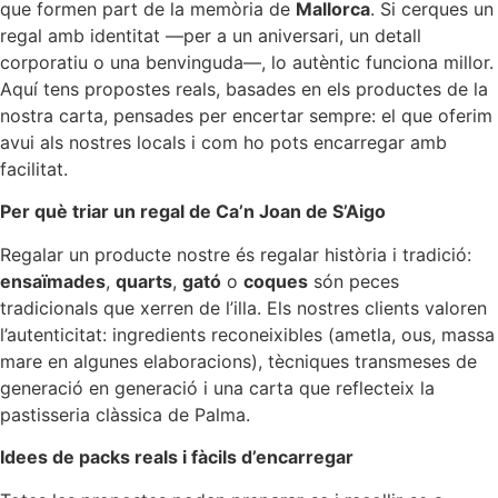
que formen part de la memòria de
Mallorca
. Si cerques un
regal amb identitat —per a un aniversari, un detall
corporatiu o una benvinguda—, lo autèntic funciona millor.
Aquí tens propostes reals, basades en els productes de la
nostra carta, pensades per encertar sempre: el que oferim
avui als nostres locals i com ho pots encarregar amb
facilitat.
Per què triar un regal de Ca’n Joan de S’Aigo
Regalar un producte nostre és regalar història i tradició:
ensaïmades
,
quarts
,
gató
o
coques
són peces
tradicionals que xerren de l’illa. Els nostres clients valoren
l’autenticitat: ingredients reconeixibles (ametla, ous, massa
mare en algunes elaboracions), tècniques transmeses de
generació en generació i una carta que reflecteix la
pastisseria clàssica de Palma.
Idees de packs reals i fàcils d’encarregar