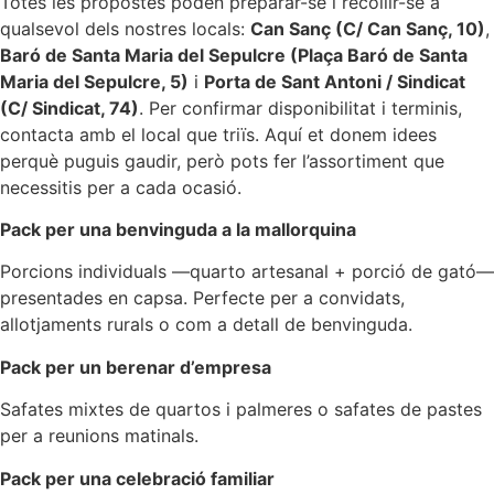
Totes les propostes poden preparar-se i recollir-se a
qualsevol dels nostres locals:
Can Sanç (C/ Can Sanç, 10)
,
Baró de Santa Maria del Sepulcre (Plaça Baró de Santa
Maria del Sepulcre, 5)
i
Porta de Sant Antoni / Sindicat
(C/ Sindicat, 74)
. Per confirmar disponibilitat i terminis,
contacta amb el local que triïs. Aquí et donem idees
perquè puguis gaudir, però pots fer l’assortiment que
necessitis per a cada ocasió.
Pack per una benvinguda a la mallorquina
Porcions individuals —quarto artesanal + porció de gató—
presentades en capsa. Perfecte per a convidats,
allotjaments rurals o com a detall de benvinguda.
Pack per un berenar d’empresa
Safates mixtes de quartos i palmeres o safates de pastes
per a reunions matinals.
Pack per una celebració familiar