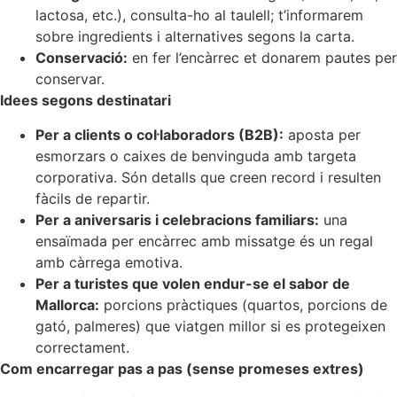
lactosa, etc.), consulta-ho al taulell; t’informarem
sobre ingredients i alternatives segons la carta.
Conservació:
en fer l’encàrrec et donarem pautes per
conservar.
Idees segons destinatari
Per a clients o col·laboradors (B2B):
aposta per
esmorzars o caixes de benvinguda amb targeta
corporativa. Són detalls que creen record i resulten
fàcils de repartir.
Per a aniversaris i celebracions familiars:
una
ensaïmada per encàrrec amb missatge és un regal
amb càrrega emotiva.
Per a turistes que volen endur-se el sabor de
Mallorca:
porcions pràctiques (quartos, porcions de
gató, palmeres) que viatgen millor si es protegeixen
correctament.
Com encarregar pas a pas (sense promeses extres)