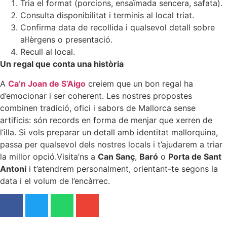
Tria el format (porcions, ensaïmada sencera, safata).
Consulta disponibilitat i terminis al local triat.
Confirma data de recollida i qualsevol detall sobre
al·lèrgens o presentació.
Recull al local.
Un regal que conta una història
A
Ca’n Joan de S’Aigo
creiem que un bon regal ha
d’emocionar i ser coherent. Les nostres propostes
combinen tradició, ofici i sabors de Mallorca sense
artificis: són records en forma de menjar que xerren de
l’illa. Si vols preparar un detall amb identitat mallorquina,
passa per qualsevol dels nostres locals i t’ajudarem a triar
la millor opció.Visita’ns a
Can Sanç
,
Baró
o
Porta de Sant
Antoni
i t’atendrem personalment, orientant-te segons la
data i el volum de l’encàrrec.