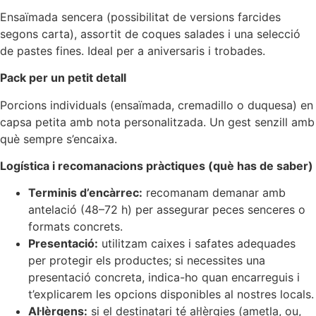
Ensaïmada sencera (possibilitat de versions farcides
segons carta), assortit de coques salades i una selecció
de pastes fines. Ideal per a aniversaris i trobades.
Pack per un petit detall
Porcions individuals (ensaïmada, cremadillo o duquesa) en
capsa petita amb nota personalitzada. Un gest senzill amb
què sempre s’encaixa.
Logística i recomanacions pràctiques (què has de saber)
Terminis d’encàrrec:
recomanam demanar amb
antelació (48–72 h) per assegurar peces senceres o
formats concrets.
Presentació:
utilitzam caixes i safates adequades
per protegir els productes; si necessites una
presentació concreta, indica-ho quan encarreguis i
t’explicarem les opcions disponibles al nostres locals.
Al·lèrgens:
si el destinatari té al·lèrgies (ametla, ou,