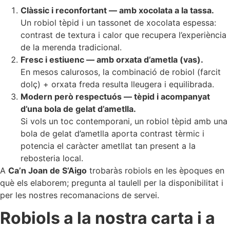
Clàssic i reconfortant — amb xocolata a la tassa.
Un robiol tèpid i un tassonet de xocolata espessa:
contrast de textura i calor que recupera l’experiència
de la merenda tradicional.
Fresc i estiuenc — amb orxata d’ametla (vas).
En mesos calurosos, la combinació de robiol (farcit
dolç) + orxata freda resulta lleugera i equilibrada.
Modern però respectuós — tèpid i acompanyat
d’una bola de gelat d’ametlla.
Si vols un toc contemporani, un robiol tèpid amb una
bola de gelat d’ametlla aporta contrast tèrmic i
potencia el caràcter ametllat tan present a la
rebosteria local.
A
Ca’n Joan de S’Aigo
trobaràs robiols en les èpoques en
què els elaborem; pregunta al taulell per la disponibilitat i
per les nostres recomanacions de servei.
Robiols a la nostra carta i a