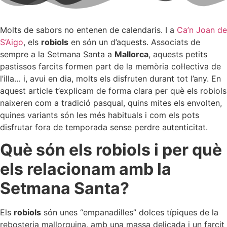
Molts de sabors no entenen de calendaris. I a
Ca’n Joan de
S’Aigo
, els
robiols
en són un d’aquests. Associats de
sempre a la Setmana Santa a
Mallorca
, aquests petits
pastissos farcits formen part de la memòria col·lectiva de
l’illa… i, avui en dia, molts els disfruten durant tot l’any. En
aquest article t’explicam de forma clara per què els robiols
naixeren com a tradició pasqual, quins mites els envolten,
quines variants són les més habituals i com els pots
disfrutar fora de temporada sense perdre autenticitat.
Què són els robiols i per què
els relacionam amb la
Setmana Santa?
Els
robiols
són unes “empanadilles” dolces típiques de la
rebosteria mallorquina, amb una massa delicada i un farcit